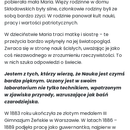
pobierała mała Maria. Więzy rodzinne w domu
Skłodowskich były silne, członkowie rodziny byli ze
sobą bardzo zżyci. W rodzinie panował kult nauki,
pracy i wartości patriotycznych.
W dzieciństwie Maria traci matkę i siostrę – te
przeżycia bardzo wpłynęły na jej światopogląd.
Zwraca się w stronę nauk ścisłych, uważając je jako
coś niezawodnego w zrozumieniu rzeczywistości. To
w nich szuka odpowiedzi o świecie.
Jestem z tych, którzy wierzą, że Nauka jest czymś
bardzo pięknym. Uczony jest w swoim
laboratorium nie tylko technikiem, wpatrzonym
w zjawiska przyrody, wzruszające jak baśń
czarodziejska.
W 1883 roku ukończyła ze złotym medalem III
Gimnazjum Żeńskie w Warszawie. W latach 1886 –
1889 podjęła pracę jako guwernantka, najpierw w