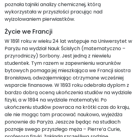
poznała tajniki analizy chemicznej, którą
wykorzystała w przyszłości pracując nad
wyizolowaniem pierwiastków.
Życie we Francji
W 1891 roku w wieku 24 lat wstępuje na Uniwersytet w
Paryżu na wydział Nauk Ścisłych (matematyczno –
przyrodniczy) Sorbony. Jest jedną z niewielu
studentek. Tym razem w zapewnieniu warunków
bytowych pomaga jej mieszkająca we Francji siostra
Bronisława, odwzajemniając otrzymane wcześniej
wsparcie finansowe. W 1893 roku odebrała dyplom z
bardzo dobrą oceną ukończenia studiów na wydziale
fizyki, a w 1894 na wydziale matematyki. Po
ukończeniu studiów powraca na krótki czas do kraju,
ale nie mogąc tam pracować naukowo, wyjeżdża
ponownie do Paryża. Jeszcze będąc na studiach
poznaje swego przyszłego męża – Pierre’a Curie,
profesora fizyki. Zakłada szczęśliwą rodzinę,