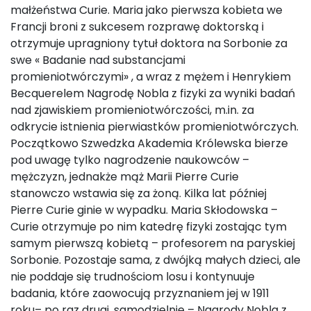
małżeństwa Curie. Maria jako pierwsza kobieta we
Francji broni z sukcesem rozprawę doktorską i
otrzymuje upragniony tytuł doktora na Sorbonie za
swe « Badanie nad substancjami
promieniotwórczymi» , a wraz z mężem i Henrykiem
Becquerelem Nagrodę Nobla z fizyki za wyniki badań
nad zjawiskiem promieniotwórczości, m.in. za
odkrycie istnienia pierwiastków promieniotwórczych.
Początkowo Szwedzka Akademia Królewska bierze
pod uwagę tylko nagrodzenie naukowców –
mężczyzn, jednakże mąż Marii Pierre Curie
stanowczo wstawia się za żoną. Kilka lat później
Pierre Curie ginie w wypadku. Maria Skłodowska –
Curie otrzymuje po nim katedrę fizyki zostając tym
samym pierwszą kobietą – profesorem na paryskiej
Sorbonie. Pozostaje sama, z dwójką małych dzieci, ale
nie poddaje się trudnościom losu i kontynuuje
badania, które zaowocują przyznaniem jej w 1911
roku– po raz drugi, samodzielnie – Nagrody Nobla z