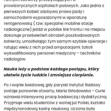
prowizorycznych szpitalach polowych. Jako jedna z
pierwszych kobiet zdobywa prawo jazdy i
samochodami wyposażonymi w aparaturę
rentgenowską ( tzw. specjalne mobilne stacje
radiologiczne) jeździ w pobliże linii frontu i na miejscu
dokonuje prześwietleń obrażeń poszkodowanych
żołnierzy, umożliwiając tym samym szybkie operacje i
ratując wielu z nich przed amputacjami. Szkoli
wykwalifikowany personel medyczny – techników
radiologów.
Nauka leży u podstaw każdego postępu, który
ułatwia życie ludzkie i zmniejsza cierpienie.
Po I wojnie światowej, gdy paryski Instytut Radowy
zostaje ponownie otwarty, Maria Skłodowska – Curie
wznawia intensywną pracę badawczą i dydaktyczną.
Przyjmuje wielu studentów z wolnej już Polski, kształci
międzynarodową kadrę naukową. Uczona była