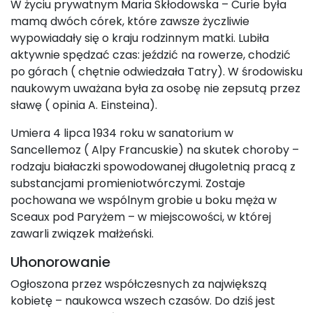
W życiu prywatnym Maria Skłodowska – Curie była
mamą dwóch córek, które zawsze życzliwie
wypowiadały się o kraju rodzinnym matki. Lubiła
aktywnie spędzać czas: jeździć na rowerze, chodzić
po górach ( chętnie odwiedzała Tatry). W środowisku
naukowym uważana była za osobę nie zepsutą przez
sławę ( opinia A. Einsteina).
Umiera 4 lipca 1934 roku w sanatorium w
Sancellemoz ( Alpy Francuskie) na skutek choroby –
rodzaju białaczki spowodowanej długoletnią pracą z
substancjami promieniotwórczymi. Zostaje
pochowana we wspólnym grobie u boku męża w
Sceaux pod Paryżem – w miejscowości, w której
zawarli związek małżeński.
Uhonorowanie
Ogłoszona przez współczesnych za największą
kobietę – naukowca wszech czasów. Do dziś jest