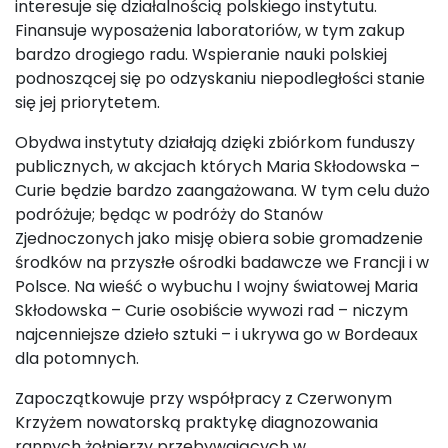
interesuje się działalnością polskiego instytutu.
Finansuje wyposażenia laboratoriów, w tym zakup
bardzo drogiego radu. Wspieranie nauki polskiej
podnoszącej się po odzyskaniu niepodległości stanie
się jej priorytetem.
Obydwa instytuty działają dzięki zbiórkom funduszy
publicznych, w akcjach których Maria Skłodowska –
Curie będzie bardzo zaangażowana. W tym celu dużo
podróżuje; będąc w podróży do Stanów
Zjednoczonych jako misję obiera sobie gromadzenie
środków na przyszłe ośrodki badawcze we Francji i w
Polsce. Na wieść o wybuchu I wojny światowej Maria
Skłodowska – Curie osobiście wywozi rad – niczym
najcenniejsze dzieło sztuki – i ukrywa go w Bordeaux
dla potomnych.
Zapoczątkowuje przy współpracy z Czerwonym
Krzyżem nowatorską praktykę diagnozowania
rannych żołnierzy przebywających w